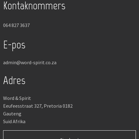
Kontaknommers
064 827 3637
E-pos
admin@word-spirit.co.za
Adres
Word & Spirit
Eeufeesstraat 327, Pretoria 0182
Gauteng
Suid Afrika