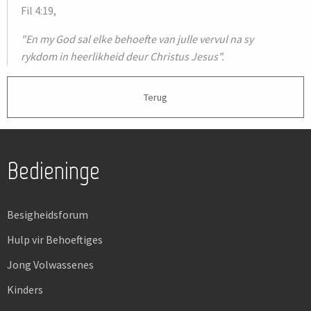
Fil 4:19,
"En my God sal elke behoefte van julle vervul na sy
rykdom in heerlikheid deur Christus Jesus".
Terug
Bedieninge
Besigheidsforum
Hulp vir Behoeftiges
Jong Volwassenes
Kinders