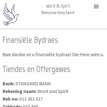
Word & Spirit
Welcome Holy Spirit
Finansiële Bydraes
Baie dankie vir u finansiële bydrae! Die Here seën u.
Tiendes en Offergawes
Bank:
STANDARD BANK
Rekening naam:
Word and Spirit
Rek no:
011 301 317
Takkode:
010 445