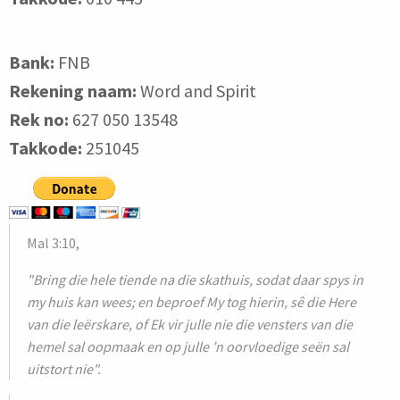
Bank:
FNB
Rekening naam:
Word and Spirit
Rek no:
627 050 13548
Takkode:
251045
Mal 3:10,
"Bring die hele tiende na die skathuis, sodat daar spys in
my huis kan wees; en beproef My tog hierin, sê die Here
van die leërskare, of Ek vir julle nie die vensters van die
hemel sal oopmaak en op julle ’n oorvloedige seën sal
uitstort nie".